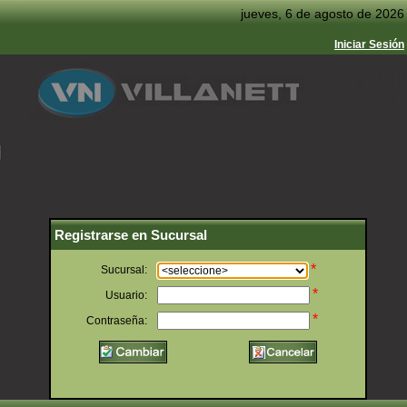
jueves, 6 de agosto de 2026
Iniciar Sesión
VI
- 
Registrarse en Sucursal
*
Sucursal:
*
Usuario:
*
Contraseña: